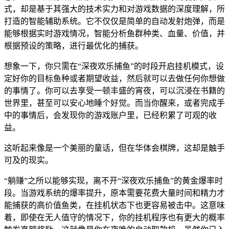
式，却是基于其强大的技术实力和对游戏数据的深度理解，所
打造的智能辅助系统。它不仅仅是简单的自动发射炮弹，而是
能够根据实时游戏情况，智能分析鱼群种类、血量、价值，并
根据预设的策略，进行最优化的捕获。
想象一下，你只需在“深夜欢乐捕鱼”的时段开启挂机模式，设
定好你的目标鱼种或者期望收益，然后就可以去做任何你想做
的事情了。你可以去享受一顿丰盛的宵夜，可以沉浸在书籍的
世界里，甚至可以安心地睡个好觉。而当你醒来，或者完成手
中的事情后，会发现你的游戏账户里，已经积累了可观的收
益。
这听起来像是一个美丽的童话，但在华体会棋牌，这却是触手
可及的现实。
“躺赚”之所以能够实现，离不开“深夜欢乐捕鱼”的黄金爆率时
段。当游戏系统的爆率提升，原本需要花费大量时间和精力才
能捕获的高价值鱼类，在挂机状态下也更容易被击中。这意味
着，即使在无人值守的情况下，你的挂机程序也有更大的概率