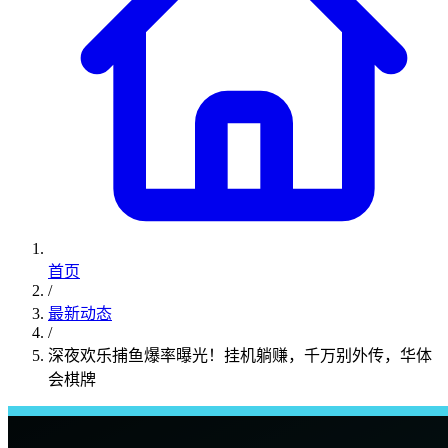
首页
/
最新动态
/
深夜欢乐捕鱼爆率曝光！挂机躺赚，千万别外传，华体
会棋牌