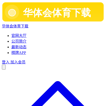
华体会体育下载
官网大厅
公司简介
最新动态
棋牌APP
登入
加入会员