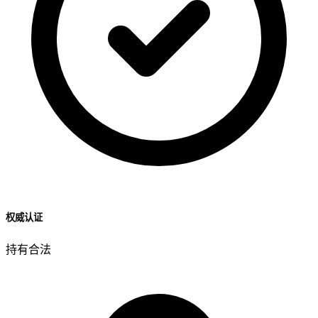
权威认证
持有合法