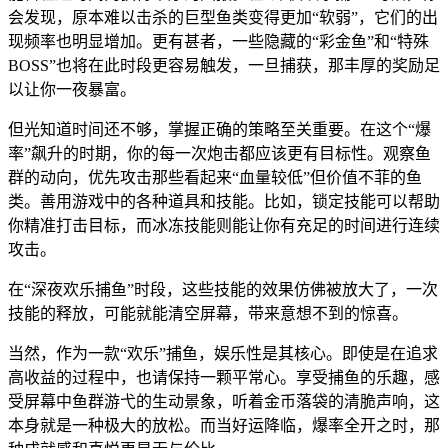
会发现，原本难以击杀的巨型鱼类变得更加“软弱”，它们的出
现频率也明显增加。更有甚者，一些隐藏的“彩金鱼”和“特殊
BOSS”也将在此时段更容易触发，一旦捕获，那丰厚的奖励足
以让你一夜暴富。
但光知道时间还不够，掌握正确的策略至关重要。在这个“爆
率”飙升的时期，你的每一次炮击都应该更有目标性。观察鱼
群的动向，优先攻击那些看起来“血量较低”但价值不菲的鱼
类。善用游戏中的各种道具和技能。比如，锁定技能可以帮助
你精准打击目标，而冰冻技能则能让你有充足的时间进行连续
攻击。
在“深夜欢乐捕鱼”时段，这些技能的效果仿佛被放大了，一次
技能的释放，可能就能清空屏幕，带来意想不到的惊喜。
当然，作为一款“欢乐”捕鱼，娱乐性是其核心。即使是在追求
高收益的过程中，也请保持一颗平常心。享受捕鱼的乐趣，感
受屏幕中鱼群游弋的生动景象，听着金币落袋的清脆声响，这
本身就是一种极大的放松。而当好运降临，爆率全开之时，那