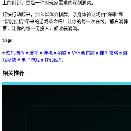
上的创新，更是一种对玩家需求的深刻洞察。
赶快行动起来，加入华体会棋牌，亲身体验这场由“爆率”和
“智能挂机”带来的游戏革命吧！让你的每一次在线，都充满惊
喜，让你的每一份投入，都收获满满。
Tags
# 欢乐捕鱼
# 爆率
# 挂机
# 躺赚
# 华体会棋牌
# 捕鱼攻略
# 游
戏秘籍
# 电子游戏
# 在线娱乐
相关推荐