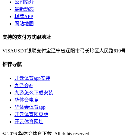
公司简介
最新动态
棋牌APP
网站地图
支持的支付方式跟地址
VISA
USDT
银联
支付宝
辽宁省辽阳市弓长岭区人民路619号
推荐导航
开云体育app安装
九游会j9
九游怎么下载安装
华体会电竞
华体会体育app
开云体育网页版
开云体育网址
© 2026 华体会体育下载. All rights reserved.