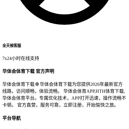
全天候客服
7x24小时在线支持
华体会体育下载 官方声明
华体会体育下载 🌐 华体会体育下载为您提供2026年最新官方
线路，访问顺畅，体验流畅。 华体会体育APP,HTH体育下载,
华体会体育平台。专属优化技术，APP打开迅速，操作流畅不
卡顿。 官方直营，服务可靠，立即注册，开始愉快之旅。
平台导航