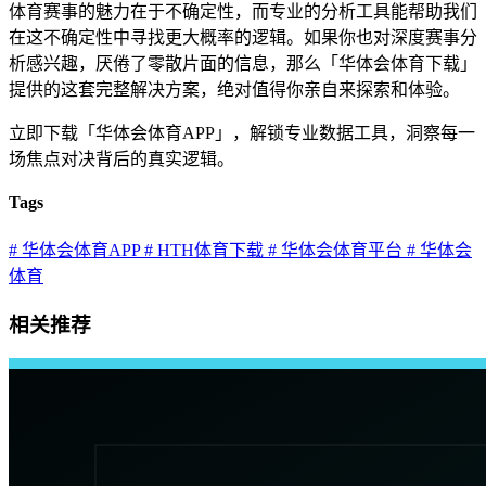
体育赛事的魅力在于不确定性，而专业的分析工具能帮助我们
在这不确定性中寻找更大概率的逻辑。如果你也对深度赛事分
析感兴趣，厌倦了零散片面的信息，那么「华体会体育下载」
提供的这套完整解决方案，绝对值得你亲自来探索和体验。
立即下载「华体会体育APP」，解锁专业数据工具，洞察每一
场焦点对决背后的真实逻辑。
Tags
# 华体会体育APP
# HTH体育下载
# 华体会体育平台
# 华体会
体育
相关推荐