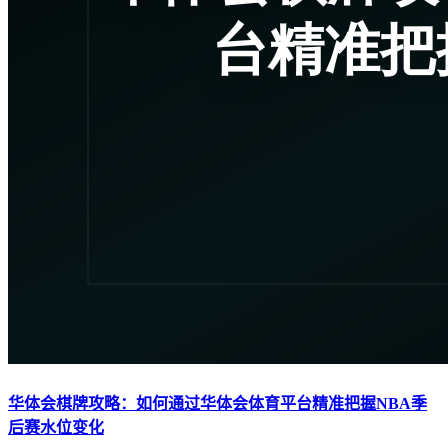
华体会棋牌攻略：如何通过华体会体育平台精准把握NBA季
后赛水位变化