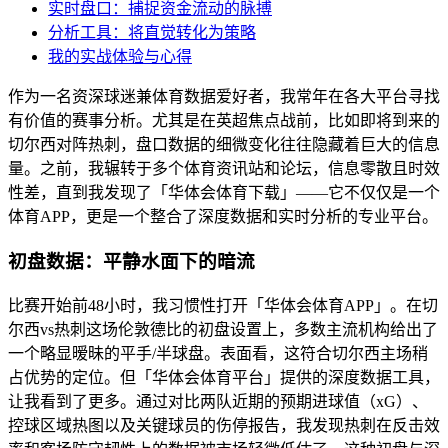
实时盘口：捕捉资金流动的脉搏
分析工具：将直觉转化为策略
我的实战体验与心得
作为一名资深球迷兼体育数据爱好者，我常年在各大平台寻找
有价值的赛事分析。尤其是在英超焦点战前，比如即将到来的
切尔西对阵热刺，盘口数据的细微变化往往隐藏着巨大的信息
量。之前，我辗转于多个体育资讯站和论坛，信息零散且时效
性差，直到我发现了「华体会体育下载」——它不仅仅是一个
体育APP，更是一个整合了深度数据和实时分析的专业平台。
初盘数据：平静水面下的暗流
比赛开始前48小时，我习惯性打开「华体会体育APP」。在切
尔西vs热刺这场伦敦德比的初盘设置上，多数主流机构给出了
一个略显暧昧的平手/半球盘。表面看，这符合切尔西主场稍
占优势的定位。但「华体会体育平台」提供的深度数据工具，
让我看到了更多。通过对比两队近期的预期进球值（xG）、
控球区域热图以及关键球员的伤停报告，我发现热刺在反击效