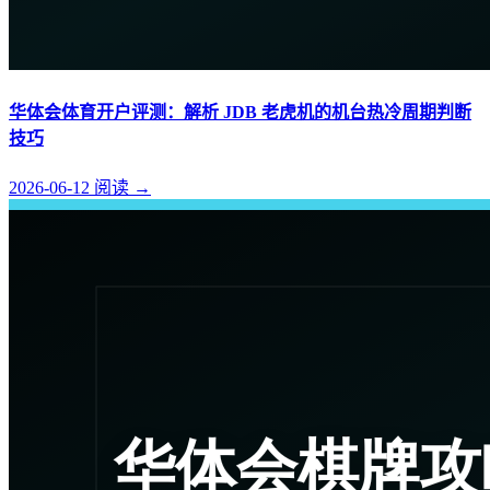
华体会体育开户评测：解析 JDB 老虎机的机台热冷周期判断
技巧
2026-06-12
阅读
→