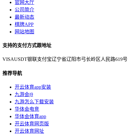
官网大厅
公司简介
最新动态
棋牌APP
网站地图
支持的支付方式跟地址
VISA
USDT
银联
支付宝
辽宁省辽阳市弓长岭区人民路619号
推荐导航
开云体育app安装
九游会j9
九游怎么下载安装
华体会电竞
华体会体育app
开云体育网页版
开云体育网址