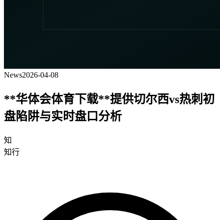
News
2026-04-08
**华体会体育下载**提供切尔西vs热刺初
盘陷阱与实时盘口分析
知
知行