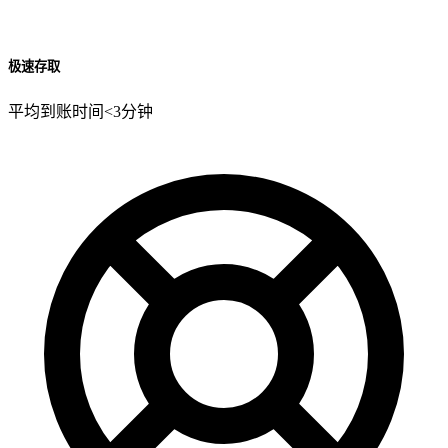
极速存取
平均到账时间<3分钟