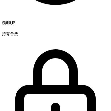
权威认证
持有合法