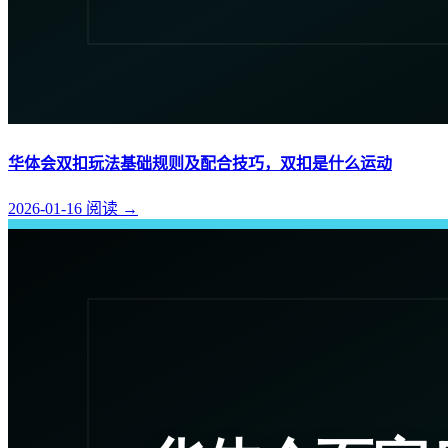
华体会双扣玩法基础规则及配合技巧，双扣是什么运动
2026-01-16
阅读
→