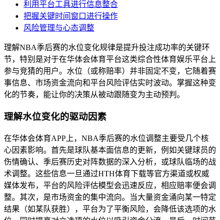
利用平台工具进行信息整合
把握关键时间窗口进行操作
风险管理与心态调整
理解NBA季后赛的水位变化规律是提升投注成功率的关键环
节，特别是对于在华体会体育平台这类综合性体育娱乐平台上
参与竞猜的用户。水位（或称赔率）并非固定不变，它随着赛
事信息、市场资金流向和平台风险评估实时波动。掌握这种变
化的节奏，能让你的决策从被动跟随变为主动预判。
理解水位变化的驱动因素
在华体会体育APP上，NBA季后赛的水位调整主要受几个核
心因素影响。首先是球队基本面信息的更新，例如关键球员的
伤情确认、季后赛历史对阵数据的深入分析，或球队临场的战
术调整。这些信息一旦通过HTH体育下载等官方渠道或权威
媒体发布，平台的风险评估模型会迅速反应，相应赔率便会调
整。其次，是市场资金的集中流向。当大量资金涌向某一特定
结果（如某队获胜），平台为了平衡风险，会降低该选项的水