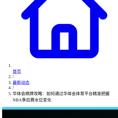
首页
/
最新动态
/
华体会棋牌攻略：如何通过华体会体育平台精准把握
NBA季后赛水位变化