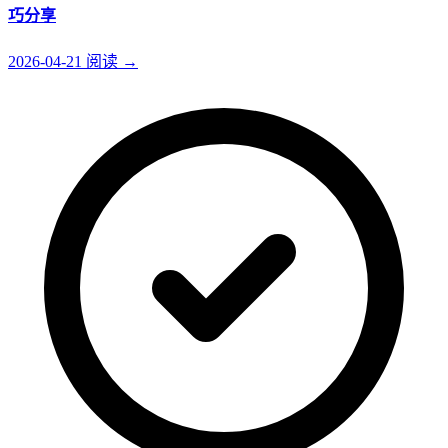
巧分享
2026-04-21
阅读
→