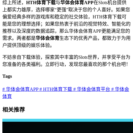
综上所述，
HTH体育下载
与
华体会体育APP
在Slots机台提供
上都实力雄厚，选择哪家“更强”取决于您的个人喜好。如果您
偏爱经典多样的游戏库和稳定的社交体验，HTH体育下载可
能是您的理想选择；如果您热衷于前沿的视觉特效、智能化的
推荐以及深度的数据追踪，那么华体会体育APP更能满足您的
需求。两者都是
华体会体育
生态下的优秀产品，都致力于为用
户提供顶级的娱乐体验。
不妨亲自下载体验，探索其中丰富的Slots世界，并享受平台为
您准备的各类福利。立即行动，发现您最喜欢的那个机台吧！
Tags
# 华体会体育APP
# HTH体育下载
# 华体会体育平台
# 华体会
体育
相关推荐