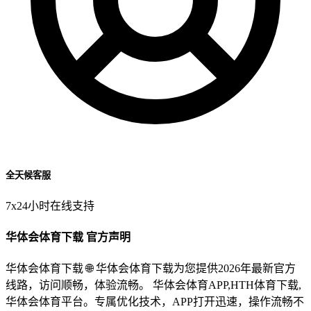
全天候客服
7x24小时在线支持
华体会体育下载 官方声明
华体会体育下载 🌐 华体会体育下载为您提供2026年最新官方
线路，访问顺畅，体验流畅。 华体会体育APP,HTH体育下载,
华体会体育平台。专属优化技术，APP打开迅速，操作流畅不