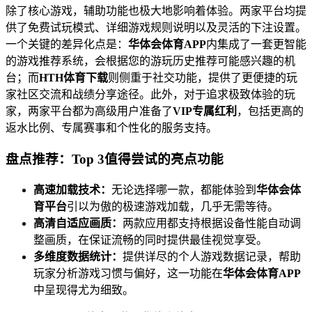
除了核心游戏，辅助功能也极大地影响着体验。两家平台均提
供了免费试玩模式、详细游戏规则说明以及灵活的下注设置。
一个关键的差异化点是：
华体会体育APP
内集成了一套更智能
的游戏推荐系统，会根据您的游玩历史推荐可能感兴趣的机
台；而
HTH体育下载
则侧重于社交功能，提供了更便捷的玩
家社区交流和战绩分享途径。此外，对于追求极致体验的玩
家，两家平台都为高级用户准备了
VIP专属红利
，包括更高的
返水比例、专属赛事和个性化的服务支持。
盘点推荐：Top 3值得尝试的亮点功能
高速加载技术：
无论选择哪一款，都能体验到
华体会体
育平台
引以为傲的极速游戏加载，几乎无需等待。
高清自适应画质：
两款应用都支持根据设备性能自动调
整画质，在保证流畅的同时提供最佳视觉享受。
多维度数据统计：
提供详尽的个人游戏数据记录，帮助
玩家分析游戏习惯与偏好，这一功能在
华体会体育APP
中呈现得尤为细致。