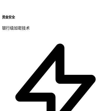
资金安全
银行级加密技术