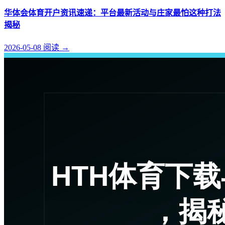
华体会体育开户资讯速递：平台最新活动与庄家最怕这种打法
揭秘
2026-05-08
阅读
→