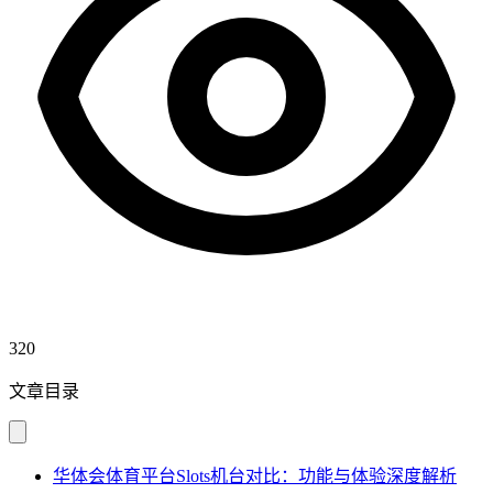
320
文章目录
华体会体育平台Slots机台对比：功能与体验深度解析