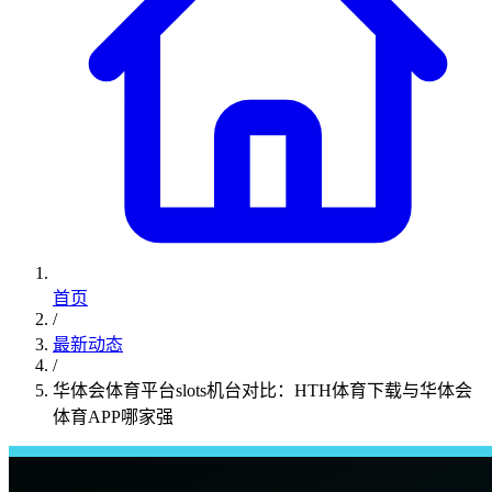
首页
/
最新动态
/
华体会体育平台slots机台对比：HTH体育下载与华体会
体育APP哪家强